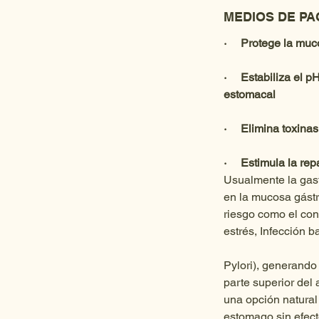
MEDIOS DE P
·     Protege la mu
·     Estabiliza el
estomacal
·     Elimina toxina
·     Estimula la r
Usualmente la gast
en la mucosa gástri
riesgo como el con
estrés, Infección b
Pylori), generando 
parte superior del
una opción natural 
estomago sin efect