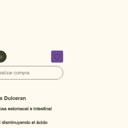
to
ealizar compra
tis Dulceran
cosa estomacal e intestinal
 pH disminuyendo el ácido 