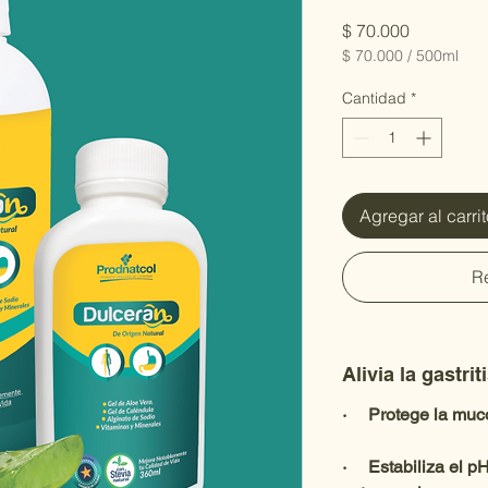
Precio
$ 70.000
$ 70.000
/
500ml
$ 70.000
por
Cantidad
*
500
Mililitro
Agregar al carri
R
Alivia la gastri
·     Protege la mu
·     Estabiliza el