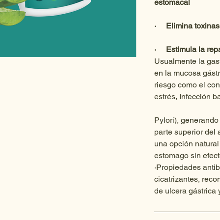
estomacal
·     Elimina toxina
·     Estimula la r
Usualmente la gast
en la mucosa gástri
riesgo como el con
estrés, Infección b
Pylori), generando 
parte superior del
una opción natural 
estomago sin efect
·Propiedades antibi
cicatrizantes, rec
de ulcera gástrica 