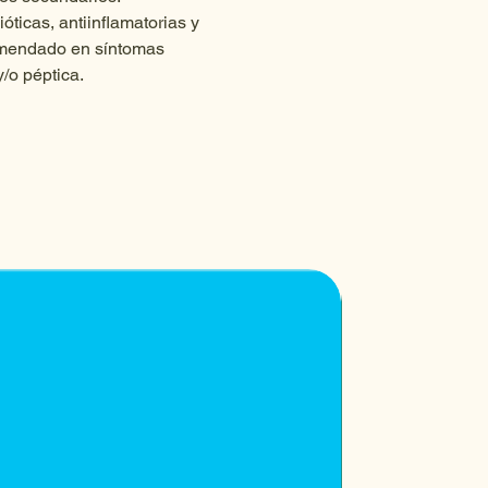
óticas, antiinflamatorias y 
omendado en síntomas 
y/o péptica. 