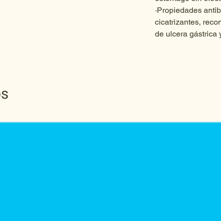
·Propiedades antibi
cicatrizantes, rec
de ulcera gástrica 
os