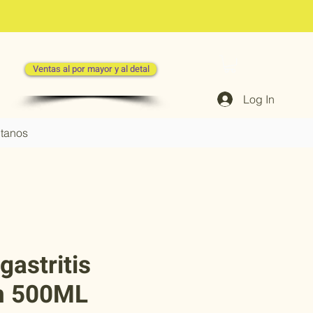
Ventas al por mayor y al detal
Log In
tanos
 gastritis
n 500ML