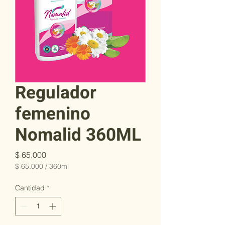
Regulador
femenino
Nomalid 360ML
Precio
$ 65.000
$ 65.000
/
360ml
$ 65.000
por
Cantidad
*
360
Mililitro